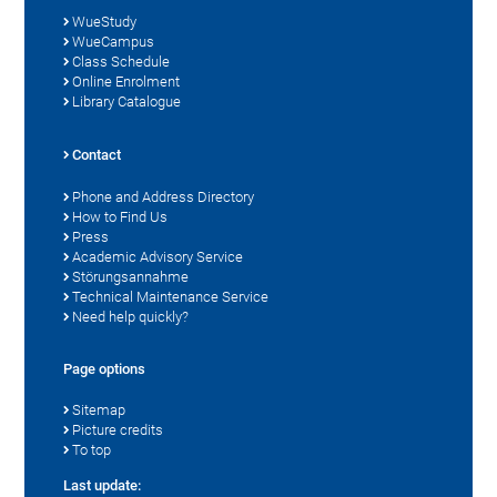
WueStudy
WueCampus
Class Schedule
Online Enrolment
Library Catalogue
Contact
Phone and Address Directory
How to Find Us
Press
Academic Advisory Service
Störungsannahme
Technical Maintenance Service
Need help quickly?
Page options
Sitemap
Picture credits
To top
Last update: