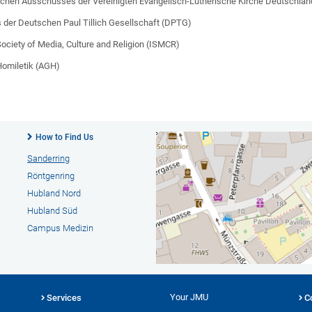
schen Ausschusses der Vereinigten Evangelisch-Lutherische Kirche Deutschla
s der Deutschen Paul Tillich Gesellschaft (DPTG)
 Society of Media, Culture and Religion (ISMCR)
Homiletik (AGH)
How to Find Us
Sanderring
Röntgenring
Hubland Nord
Hubland Süd
Campus Medizin
Your JMU
Services
C