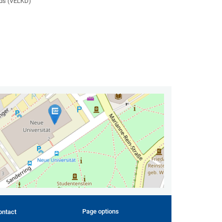
nds (VELKD)
Page options
ontact