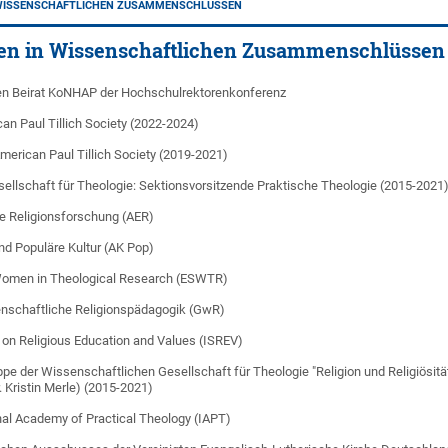
 WISSENSCHAFTLICHEN ZUSAMMENSCHLÜSSEN
ten in Wissenschaftlichen Zusammenschlüssen
nen Beirat KoNHAP der Hochschulrektorenkonferenz
an Paul Tillich Society (2022-2024)
merican Paul Tillich Society (2019-2021)
ellschaft für Theologie: Sektionsvorsitzende Praktische Theologie (2015-2021
he Religionsforschung (AER)
und Populäre Kultur (AK Pop)
Women in Theological Research (ESWTR)
enschaftliche Religionspädagogik (GwR)
 on Religious Education and Values (ISREV)
ppe der Wissenschaftlichen Gesellschaft für Theologie "Religion und Religiösi
 Kristin Merle) (2015-2021)
onal Academy of Practical Theology (IAPT)