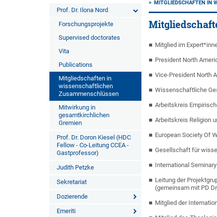
MITGLIEDSCHAFTEN IN
Prof. Dr. Ilona Nord
Mitgliedschaf
Forschungsprojekte
Supervised doctorates
Mitglied im Expert*in
Vita
President North Americ
Publications
Vice-President North A
Mitgliedschaften in
wissenschaftlichen
Wissenschaftliche Ges
Zusammenschlüssen
Arbeitskreis Empirisc
Mitwirkung in
gesamtkirchlichen
Arbeitskreis Religion 
Gremien
European Society Of 
Prof. Dr. Doron Kiesel (HDC
Fellow - Co-Leitung CCEA -
Gesellschaft für wiss
Gastprofessor)
International Seminary
Judith Petzke
Leitung der Projektgru
Sekretariat
(gemeinsam mit PD Dr.
Dozierende
Mitglied der Internati
Emeriti